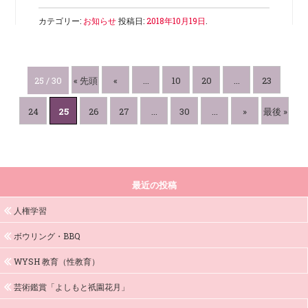
カテゴリー:
お知らせ
投稿日:
2018年10月19日
.
25 / 30
« 先頭
«
...
10
20
...
23
24
25
26
27
...
30
...
»
最後 »
最近の投稿
人権学習
ボウリング・BBQ
WYSH 教育（性教育）
芸術鑑賞「よしもと祇園花月」