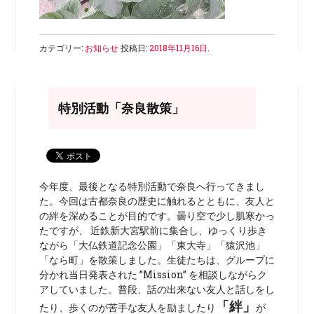
カテゴリー:
お知らせ
投稿日:
2018年11月16日
.
特別活動「奈良散策」
今年度、最後となる特別活動で奈良へ行ってきまし
た。今回は古都奈良の歴史に触れるとともに、友人と
の絆を深めることが目的です。曇り空で少し肌寒かっ
たですが、 近鉄新大宮駅前に集合し、ゆっくり歩き
ながら「大仏鉄道記念公園」「東大寺」「猿沢池」
「なら町」を散策しました。生徒たちは、グループに
分かれ当日発表された ”Mission” を相談しながらク
アしていました。普段、話の出来ない友人と話しをし
「絆」
たり、歩くのが苦手な友人を励ましたり
が